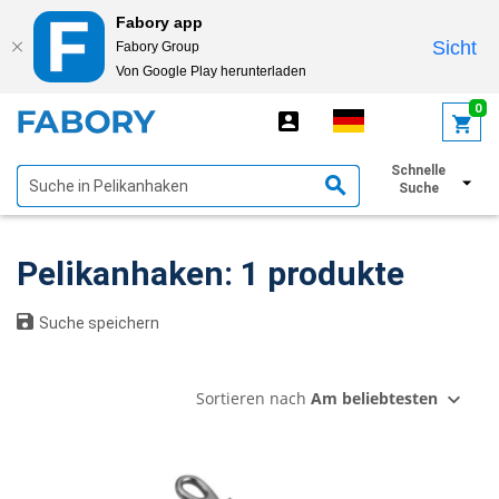
Fabory app
Sicht
Fabory Group
Von Google Play herunterladen
text.skipToContent
text.skipToNavigation
0
Schnelle
Filter anzeigen
Suche
Pelikanhaken: 1 produkte
Suche speichern
Sortieren nach
Am beliebtesten