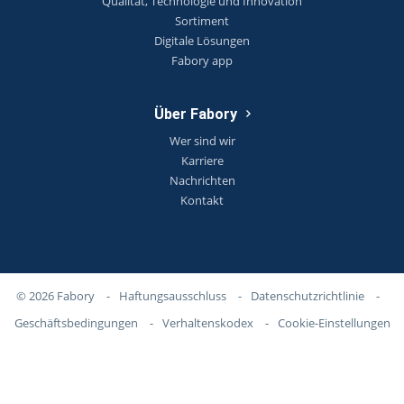
Qualität, Technologie und Innovation
Sortiment
Digitale Lösungen
Fabory app
Über Fabory
Wer sind wir
Karriere
Nachrichten
Kontakt
© 2026 Fabory
-
Haftungsausschluss
-
Datenschutzrichtlinie
-
Geschäftsbedingungen
-
Verhaltenskodex
-
Cookie-Einstellungen