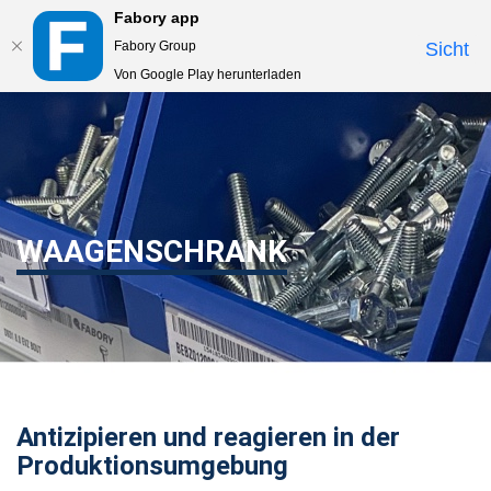
Fabory app
Togg
Fabory Group
Sicht
navi
Von Google Play herunterladen
text.skipToContent
text.skipToNavigation
WAAGENSCHRANK
Antizipieren und reagieren in der
Produktionsumgebung