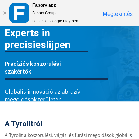
Fabory app
Togg
Fabory Group
Megtekintés
navi
Letöltés a Google Play-ben
text.skipToContent
text.skipToNavigation
Experts in
precisieslijpen
Precíziós köszörülési
szakértők
Globális innováció az abrazív
megoldások területén
A Tyrolitról
A Tyrolit a köszörülési, vágási és fúrási megoldások globális