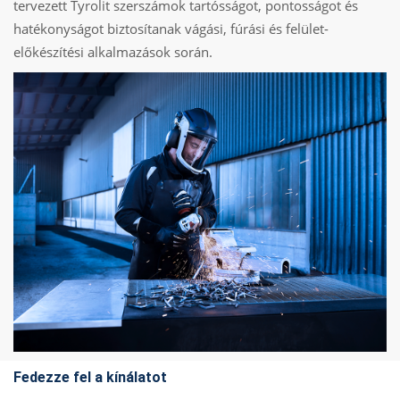
tervezett Tyrolit szerszámok tartósságot, pontosságot és
hatékonyságot biztosítanak vágási, fúrási és felület-
előkészítési alkalmazások során.
Fedezze fel a kínálatot