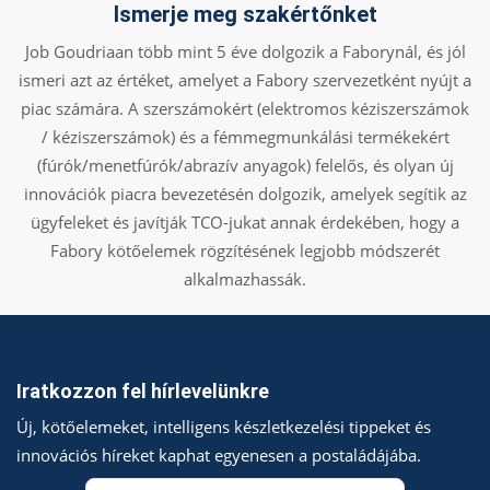
Ismerje meg szakértőnket
Job Goudriaan több mint 5 éve dolgozik a Faborynál, és jól
ismeri azt az értéket, amelyet a Fabory szervezetként nyújt a
piac számára. A szerszámokért (elektromos kéziszerszámok
/ kéziszerszámok) és a fémmegmunkálási termékekért
(fúrók/menetfúrók/abrazív anyagok) felelős, és olyan új
innovációk piacra bevezetésén dolgozik, amelyek segítik az
ügyfeleket és javítják TCO-jukat annak érdekében, hogy a
Fabory kötőelemek rögzítésének legjobb módszerét
alkalmazhassák.
Iratkozzon fel hírlevelünkre
Új, kötőelemeket, intelligens készletkezelési tippeket és
innovációs híreket kaphat egyenesen a postaládájába.