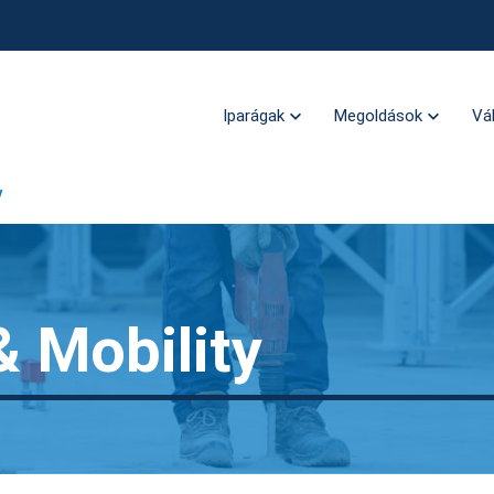
Iparágak
Megoldások
Vá
y
& Mobility