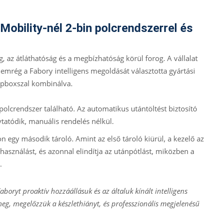
Mobility-nél 2-bin polcrendszerrel és
, az átláthatóság és a megbízhatóság körül forog. A vállalat
nemrég a Fabory intelligens megoldását választotta gyártási
opboxszal kombinálva.
olcrendszer található. Az automatikus utántöltést biztosító
tatódik, manuális rendelés nélkül.
on egy második tároló. Amint az első tároló kiürül, a kezelő az
használást, és azonnal elindítja az utánpótlást, miközben a
.
Faboryt proaktív hozzáállásuk és az általuk kínált intelligens
meg, megelőzzük a készlethiányt, és professzionális megjelenésű