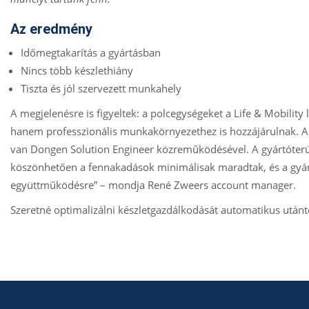
Az eredmény
Időmegtakarítás a gyártásban
Nincs több készlethiány
Tiszta és jól szervezett munkahely
A megjelenésre is figyeltek: a polcegységeket a Life & Mobility l
hanem professzionális munkakörnyezethez is hozzájárulnak. A
van Dongen Solution Engineer közreműködésével. A gyártóterü
köszönhetően a fennakadások minimálisak maradtak, és a gyártá
együttműködésre” – mondja René Zweers account manager.
Szeretné optimalizálni készletgazdálkodását automatikus utántö