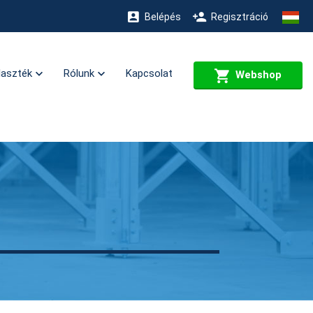
Belépés
Regisztráció
laszték
Rólunk
Kapcsolat
Webshop