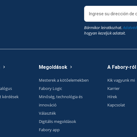
Bármikor leiratkozhat.
Adatvéd
hogyan kezeljük adatait.
s
Megoldások
A Fabory-ról
Mesterek a kötőelemekben
Kik vagyunk mi
talógus
Fabory Logic
Karrier
t kérdések
Minőség, technológia és
Hírek
innováció
Kapcsolat
Választék
Digitális megoldások
Fabory app