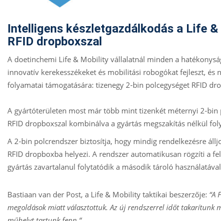
Intelligens készletgazdálkodás a Life & 
RFID dropboxszal
A doetinchemi Life & Mobility vállalatnál minden a hatékonyság
innovatív kerekesszékeket és mobilitási robogókat fejleszt, és 
folyamatai támogatására: tizenegy 2-bin polcegységet RFID dr
A gyártóterületen most már több mint tizenkét méternyi 2-bin p
RFID dropboxszal kombinálva a gyártás megszakítás nélkül foly
A 2-bin polcrendszer biztosítja, hogy mindig rendelkezésre állj
RFID dropboxba helyezi. A rendszer automatikusan rögzíti a fel
gyártás zavartalanul folytatódik a második tároló használatával
Bastiaan van der Post, a Life & Mobility taktikai beszerzője:
“A 
megoldások miatt választottuk. Az új rendszerrel időt takarítunk 
műhelyt tartunk fenn.“