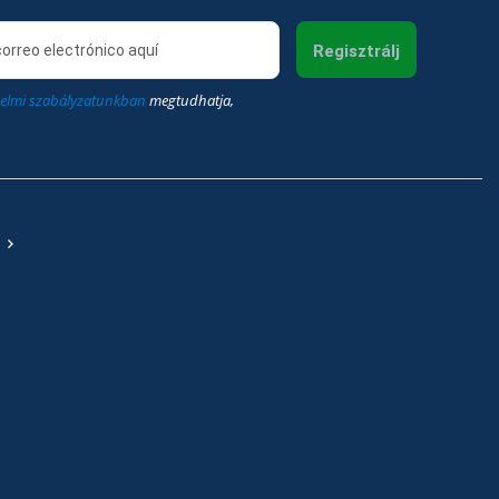
Regisztrálj
elmi szabályzatunkban
megtudhatja,