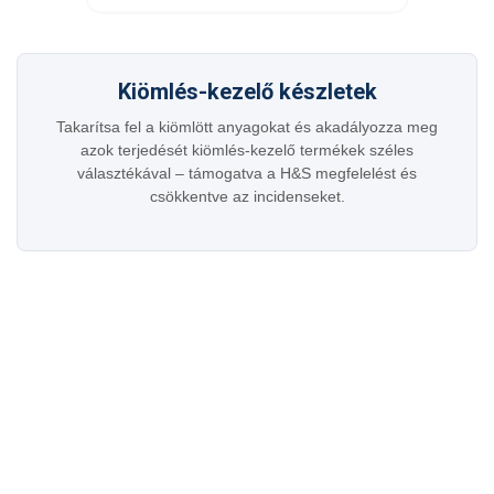
Kiömlés-kezelő készletek
Takarítsa fel a kiömlött anyagokat és akadályozza meg
azok terjedését kiömlés-kezelő termékek széles
választékával – támogatva a H&S megfelelést és
csökkentve az incidenseket.