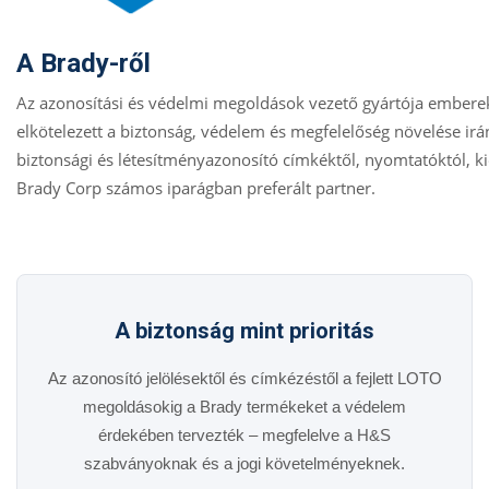
A Brady-ről
Az azonosítási és védelmi megoldások vezető gyártója embere
elkötelezett a biztonság, védelem és megfelelőség növelése irá
biztonsági és létesítményazonosító címkéktől, nyomtatóktól, k
Brady Corp számos iparágban preferált partner.
A biztonság mint prioritás
Az azonosító jelölésektől és címkézéstől a fejlett LOTO
megoldásokig a Brady termékeket a védelem
érdekében tervezték – megfelelve a H&S
szabványoknak és a jogi követelményeknek.