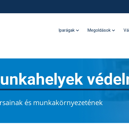
Iparágak
Megoldások
Vá
unkahelyek véde
rsainak és munkakörnyezetének