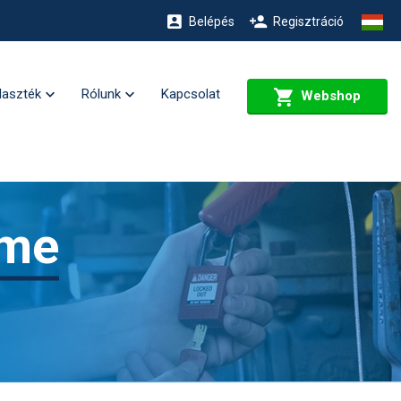
Belépés
Regisztráció
laszték
Rólunk
Kapcsolat
Webshop
lme