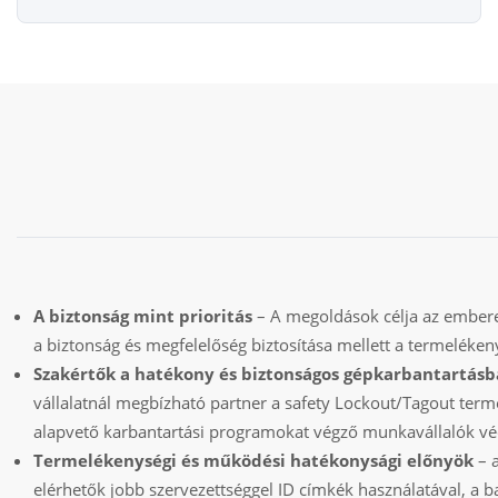
A biztonság mint prioritás
– A megoldások célja az ember
a biztonság és megfelelőség biztosítása mellett a termeléken
Szakértők a hatékony és biztonságos gépkarbantartás
vállalatnál megbízható partner a safety Lockout/Tagout termé
alapvető karbantartási programokat végző munkavállalók vé
Termelékenységi és működési hatékonysági előnyök
– 
elérhetők jobb szervezettséggel ID címkék használatával, a b