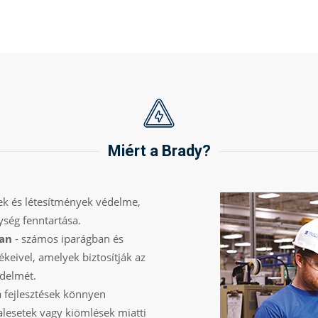
Miért a Brady?
ek és létesítmények védelme,
ység fenntartása.
ban
- számos iparágban és
keivel, amelyek biztosítják az
delmét.
a fejlesztések könnyen
alesetek vagy kiömlések miatti