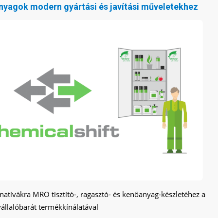
nyagok modern gyártási és javítási műveletekhez
natívákra MRO tisztító-, ragasztó- és kenőanyag-készletéhez a
állalóbarát termékkínálatával