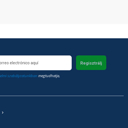
Regisztrálj
elmi szabályzatunkban
megtudhatja,