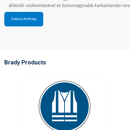
állásidő csökkentésével és biztonságosabb karbantartási ren
Fedezze fel Brady
Brady Products