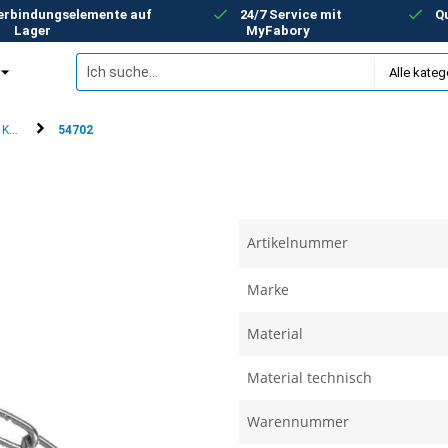
Verbindungselemente auf
24/7 Service mit
Qu
Lager
MyFabory
Kette
54702
Artikelnummer
Marke
Material
Material technisch
Warennummer