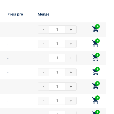
Preis pro
Menge
-
-
+
-
-
+
-
-
+
-
-
+
-
-
+
-
-
+