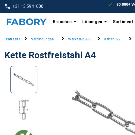
text.skipToContent
text.skipToNavigation
80.000+ 
+31 13 5941000
Branchen
Lösungen
Sortiment
Startseite
Verbindungselemente
Werkzeug & Systeme
Ketten & Zubehör
Kette Rostfreistahl A4