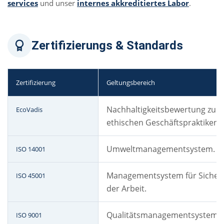
services
und unser
internes akkreditiertes Labor
.
Zertifizierungs & Standards
Zertifizierung
Geltungsbereich
Nachhaltigkeitsbewertung zu 
EcoVadis
ethischen Geschäftspraktiken.
Umweltmanagementsystem.
ISO 14001
Managementsystem für Sicherh
ISO 45001
der Arbeit.
Qualitätsmanagementsystem.
ISO 9001