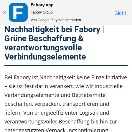
Fabory app
Togg
Fabory Group
Sicht
navi
Von Google Play herunterladen
Nachhaltigkeit bei Fabory |
text.skipToContent
text.skipToNavigation
Grüne Beschaffung &
verantwortungsvolle
Verbindungselemente
Bei Fabory ist Nachhaltigkeit keine Einzelinitiative
– sie ist fest darin verankert, wie wir industrielle
Verbindungselemente und Betriebsmittel
beschaffen, verpacken, transportieren und
liefern. Von energieeffizienter Logistik und
verantwortungsvoller Beschaffung bis hin zur
datengestützten Verpackungsoptimierung