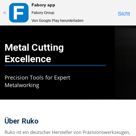
Fabory app
Togg
Fabory Group
Sicht
navig
Von Google Play herunterladen
text.skipToContent
text.skipToNavigation
Metal Cutting
Excellence
Precision Tools for Expert
Metalworking
Über Ruko
Ruko ist ein deutscher Hersteller von Präzisionswerkzeugen,