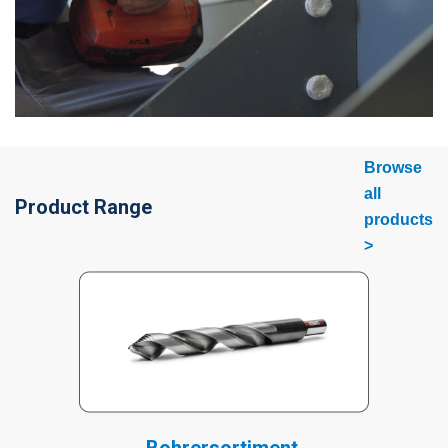
Browse
all
Product Range
products
>
Bohrersortiment