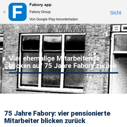
Fabory app
Togg
Fabory Group
Sicht
navi
Von Google Play herunterladen
text.skipToContent
text.skipToNavigation
Vier ehemalige Mitarbeitende
blicken auf 75 Jahre Fabory zurück
75 Jahre Fabory: vier pensionierte
Mitarbeiter blicken zurück