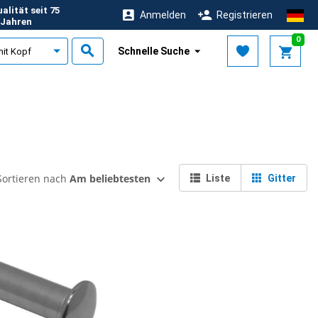
alität seit 75
Anmelden
Registrieren
Jahren
0
Schnelle Suche
Sortieren nach
Am beliebtesten
Liste
Gitter