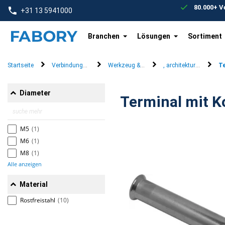
text.skipToContent
text.skipToNavigation
80.000+ 
+31 13 5941000
Branchen
Lösungen
Sortiment
Startseite
Verbindungselemente
Werkzeug & Systeme
, architektur & design
Te
Diameter
M5
(1)
M6
(1)
M8
(1)
Alle anzeigen
Material
Rostfreistahl
(10)