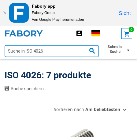
Fabory app
Sicht
Fabory Group
Von Google Play herunterladen
text.skipToContent
text.skipToNavigation
0
Schnelle
Filter anzeigen
Suche
ISO 4026: 7 produkte
Suche speichern
Sortieren nach
Am beliebtesten