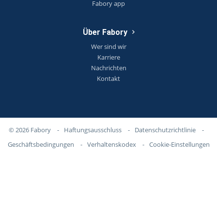
Fabory app
Über Fabory
Wer sind wir
Karriere
Nachrichten
Kontakt
© 2026 Fabory
-
Haftungsausschluss
-
Datenschutzrichtlinie
-
Geschäftsbedingungen
-
Verhaltenskodex
-
Cookie-Einstellungen