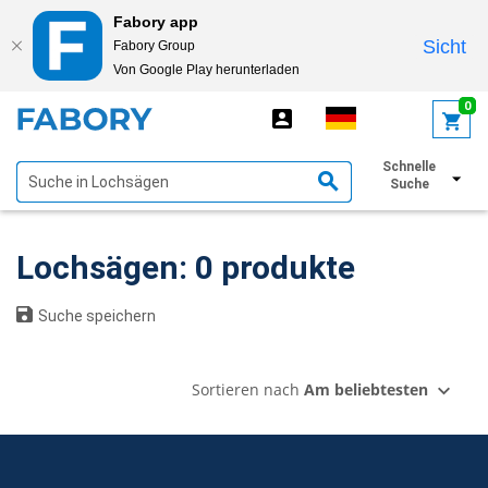
Fabory app
Sicht
Fabory Group
Von Google Play herunterladen
text.skipToContent
text.skipToNavigation
0
Schnelle
Filter anzeigen
Suche
Lochsägen: 0 produkte
Suche speichern
Sortieren nach
Am beliebtesten