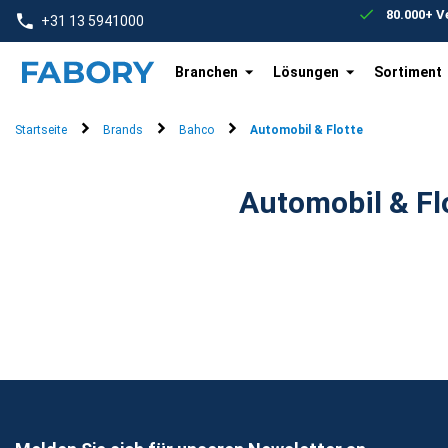
text.skipToContent
text.skipToNavigation
80.000+ 
+31 13 5941000
Branchen
Lösungen
Sortiment
Startseite
Brands
Bahco
Automobil & Flotte