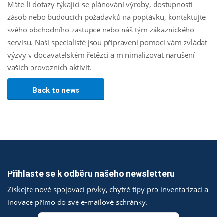
Máte-li dotazy týkající se plánování výroby, dostupnosti
zásob nebo budoucích požadavků na poptávku, kontaktujte
svého obchodního zástupce nebo náš tým zákaznického
servisu. Naši specialisté jsou připraveni pomoci vám zvládat
výzvy v dodavatelském řetězci a minimalizovat narušení
vašich provozních aktivit.
Back to news
Přihlaste se k odběru našeho newsletteru
Získejte nové spojovací prvky, chytré tipy pro inventarizaci a
inovace přímo do své e-mailové schránky.