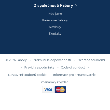
O společnosti Fabory
Kdo jsme
Kariéra ve Fabory
Novinky
Kontakt
© 2026 Fabory
-
Zřeknutí se odpovědnosti
-
Ochrana soukromí
-
Pravidla a podmínky
-
Code of conduct
-
Nastavení souborů cookie
-
Informace pro oznamovatele
-
Poznámky k vydání