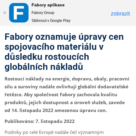
Fabory aplikace
Togg
Fabory Group
zobrazit
navi
Stáhnout v Google Play
text.skipToContent
text.skipToNavigation
Fabory oznamuje úpravy cen
spojovacího materiálu v
důsledku rostoucích
globálních nákladů
Rostoucí náklady na energie, dopravu, obaly, pracovní
sílu a suroviny nadále ovlivňují globální dodavatelské
řetězce. Aby společnost Fabory zachovala kvalitu
produktů, jejich dostupnost a úroveň služeb, zavede
od 14. listopadu 2022 omezenou úpravu cen.
Publikováno: 7. listopadu 2022
Podniky po celé Evropě nadále čelí významným