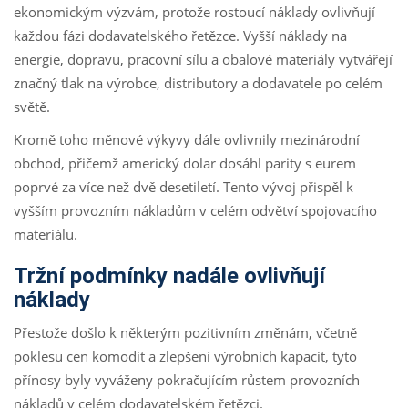
ekonomickým výzvám, protože rostoucí náklady ovlivňují
každou fázi dodavatelského řetězce. Vyšší náklady na
energie, dopravu, pracovní sílu a obalové materiály vytvářejí
značný tlak na výrobce, distributory a dodavatele po celém
světě.
Kromě toho měnové výkyvy dále ovlivnily mezinárodní
obchod, přičemž americký dolar dosáhl parity s eurem
poprvé za více než dvě desetiletí. Tento vývoj přispěl k
vyšším provozním nákladům v celém odvětví spojovacího
materiálu.
Tržní podmínky nadále ovlivňují
náklady
Přestože došlo k některým pozitivním změnám, včetně
poklesu cen komodit a zlepšení výrobních kapacit, tyto
přínosy byly vyváženy pokračujícím růstem provozních
nákladů v celém dodavatelském řetězci.