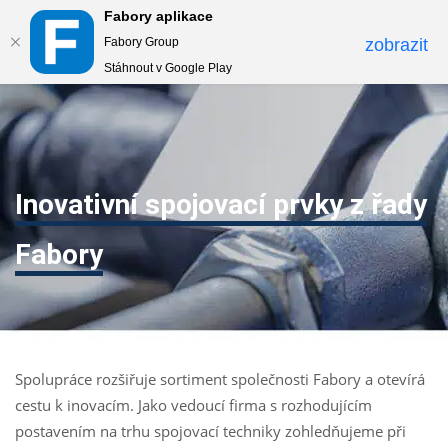
Fabory aplikace
Togg
Fabory Group
zobrazit
navi
Stáhnout v Google Play
text.skipToContent
text.skipToNavigation
Inovativní spojovací prvky z řady
Fabory
Spolupráce rozšiřuje sortiment společnosti Fabory a otevírá
cestu k inovacím. Jako vedoucí firma s rozhodujícím
postavením na trhu spojovací techniky zohledňujeme při