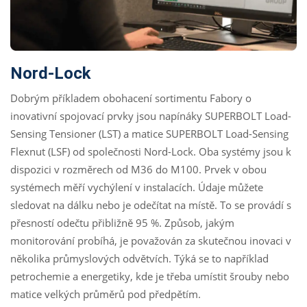
Nord-Lock
Dobrým příkladem obohacení sortimentu Fabory o
inovativní spojovací prvky jsou napínáky SUPERBOLT Load-
Sensing Tensioner (LST) a matice SUPERBOLT Load-Sensing
Flexnut (LSF) od společnosti Nord-Lock. Oba systémy jsou k
dispozici v rozměrech od M36 do M100. Prvek v obou
systémech měří vychýlení v instalacích. Údaje můžete
sledovat na dálku nebo je odečítat na místě. To se provádí s
přesností odečtu přibližně 95 %. Způsob, jakým
monitorování probíhá, je považován za skutečnou inovaci v
několika průmyslových odvětvích. Týká se to například
petrochemie a energetiky, kde je třeba umístit šrouby nebo
matice velkých průměrů pod předpětím.