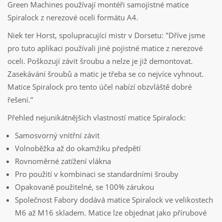
Green Machines používají montéři samojistné matice
Spiralock z nerezové oceli formátu A4.
Niek ter Horst, spolupracující mistr v Dorsetu: "Dříve jsme
pro tuto aplikaci používali jiné pojistné matice z nerezové
oceli. Poškozují závit šroubu a nelze je již demontovat.
Zasekávání šroubů a matic je třeba se co nejvíce vyhnout.
Matice Spiralock pro tento účel nabízí obzvláště dobré
řešení."
Přehled nejunikátnějších vlastností matice Spiralock:
Samosvorný vnitřní závit
Volnoběžka až do okamžiku předpětí
Rovnoměrné zatížení vlákna
Pro použití v kombinaci se standardními šrouby
Opakovaně použitelné, se 100% zárukou
Společnost Fabory dodává matice Spiralock ve velikostech
M6 až M16 skladem. Matice lze objednat jako přírubové