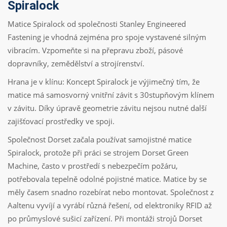
Spiralock
Matice Spiralock od společnosti Stanley Engineered
Fastening je vhodná zejména pro spoje vystavené silným
vibracím. Vzpomeňte si na přepravu zboží, pásové
dopravníky, zemědělství a strojírenství.
Hrana je v klínu: Koncept Spiralock je výjimečný tím, že
matice má samosvorný vnitřní závit s 30stupňovým klínem
v závitu. Díky úpravě geometrie závitu nejsou nutné další
zajišťovací prostředky ve spoji.
Společnost Dorset začala používat samojistné matice
Spiralock, protože při práci se strojem Dorset Green
Machine, často v prostředí s nebezpečím požáru,
potřebovala tepelně odolné pojistné matice. Matice by se
měly časem snadno rozebírat nebo montovat. Společnost z
Aaltenu vyvíjí a vyrábí různá řešení, od elektroniky RFID až
po průmyslové sušicí zařízení. Při montáži strojů Dorset