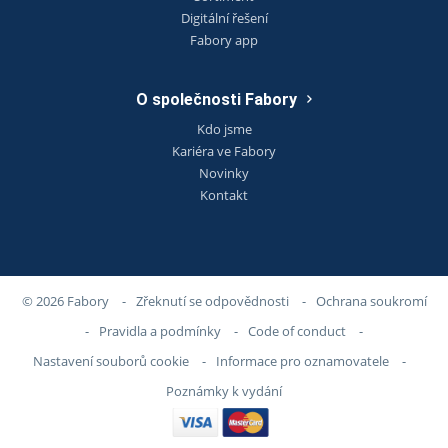
Digitální řešení
Fabory app
O společnosti Fabory
Kdo jsme
Kariéra ve Fabory
Novinky
Kontakt
© 2026 Fabory
-
Zřeknutí se odpovědnosti
-
Ochrana soukromí
-
Pravidla a podmínky
-
Code of conduct
-
Nastavení souborů cookie
-
Informace pro oznamovatele
-
Poznámky k vydání