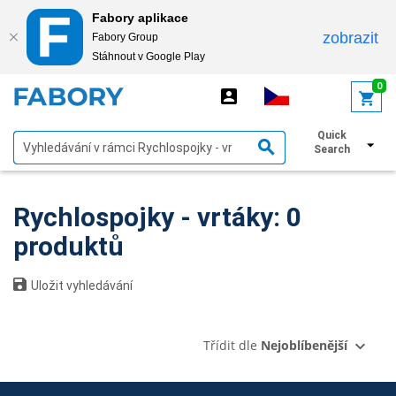
Fabory aplikace
zobrazit
Fabory Group
Stáhnout v Google Play
text.skipToContent
text.skipToNavigation
0
Quick
Zobrazit filtry
Search
Rychlospojky - vrtáky: 0
produktů
Uložit vyhledávání
Třídit dle
Nejoblíbenější