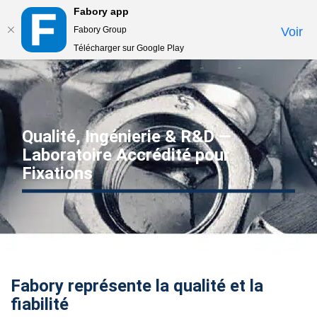
Fabory app
Togg
Fabory Group
Voir
navi
Télécharger sur Google Play
text.skipToContent
text.skipToNavigation
Qualité, Ingénierie & R&D —
Laboratoire Accrédité pour
Fixations
Fabory représente la qualité et la
fiabilité