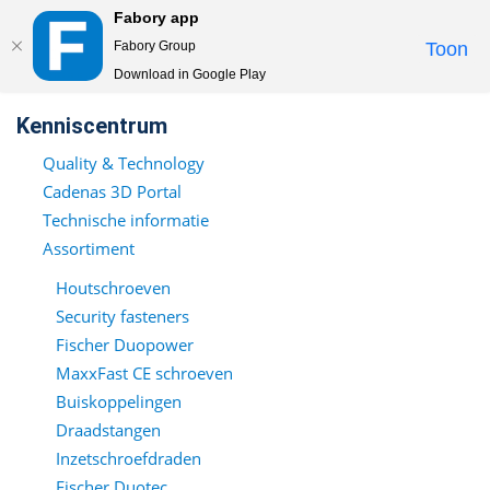
Fabory app
Togg
Fabory Group
Toon
navi
Download in Google Play
text.skipToContent
text.skipToNavigation
Kenniscentrum
Quality & Technology
Cadenas 3D Portal
Technische informatie
Assortiment
Houtschroeven
Security fasteners
Fischer Duopower
MaxxFast CE schroeven
Buiskoppelingen
Draadstangen
Inzetschroefdraden
Fischer Duotec