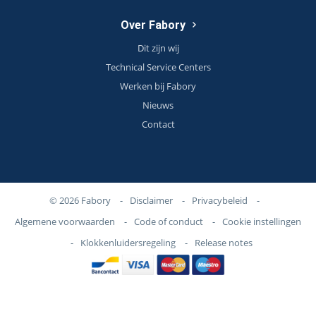
Over Fabory
Dit zijn wij
Technical Service Centers
Werken bij Fabory
Nieuws
Contact
© 2026 Fabory
-
Disclaimer
-
Privacybeleid
-
Algemene voorwaarden
-
Code of conduct
-
Cookie instellingen
-
Klokkenluidersregeling
-
Release notes