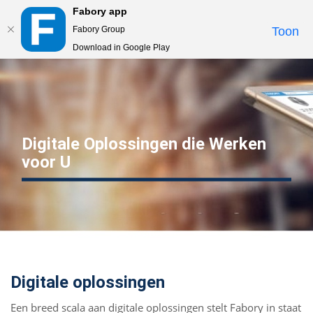
Fabory app
Togg
Fabory Group
Toon
navi
Download in Google Play
text.skipToContent
text.skipToNavigation
Digitale Oplossingen die Werken
voor U
Digitale oplossingen
Een breed scala aan digitale oplossingen stelt Fabory in staat