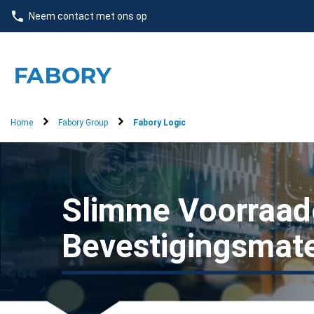
text.skipToContent
text.skipToNavigation
Neem contact met ons op
Home
Fabory Group
Fabory Logic
Slimme Voorraad
Bevestigingsmate