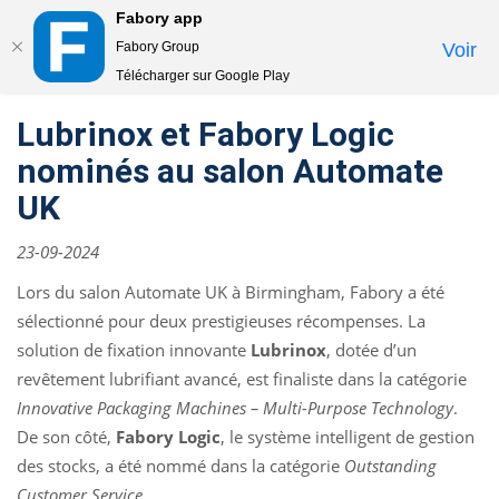
Fabory app
Togg
Fabory Group
Voir
navi
Télécharger sur Google Play
text.skipToContent
text.skipToNavigation
Lubrinox et Fabory Logic
nominés au salon Automate
UK
23-09-2024
Lors du salon Automate UK à Birmingham, Fabory a été
sélectionné pour deux prestigieuses récompenses. La
solution de fixation innovante
Lubrinox
, dotée d’un
revêtement lubrifiant avancé, est finaliste dans la catégorie
Innovative Packaging Machines – Multi-Purpose Technology
.
De son côté,
Fabory Logic
, le système intelligent de gestion
des stocks, a été nommé dans la catégorie
Outstanding
Customer Service
.