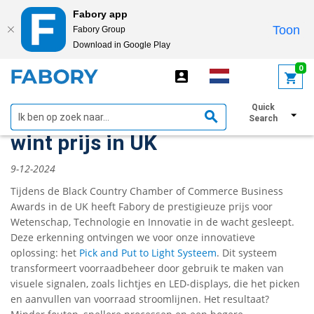
Fabory app
Toon
Fabory Group
Download in Google Play
text.skipToContent
text.skipToNavigation
0
Quick
Pick and Put to Light Systeem
Search
wint prijs in UK
9-12-2024
Tijdens de Black Country Chamber of Commerce Business
Awards in de UK heeft Fabory de prestigieuze prijs voor
Wetenschap, Technologie en Innovatie in de wacht gesleept.
Deze erkenning ontvingen we voor onze innovatieve
oplossing: het
Pick and Put to Light Systeem
. Dit systeem
transformeert voorraadbeheer door gebruik te maken van
visuele signalen, zoals lichtjes en LED-displays, die het picken
en aanvullen van voorraad stroomlijnen. Het resultaat?