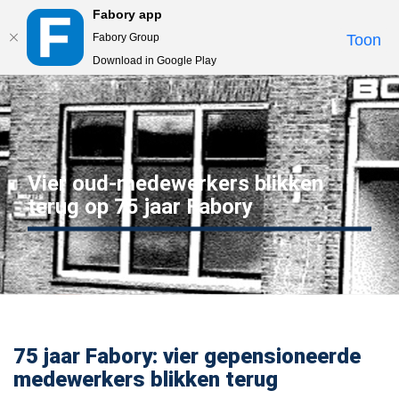
Fabory app
Togg
Fabory Group
Toon
navi
Download in Google Play
text.skipToContent
text.skipToNavigation
Vier oud-medewerkers blikken
terug op 75 jaar Fabory
75 jaar Fabory: vier gepensioneerde
medewerkers blikken terug