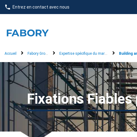
text.skipToContent
text.skipToNavigation
Entrez en contact avec nous
Accueil
Fabory Group
Expertise spécifique du marché
Building 
Fixations Fiables