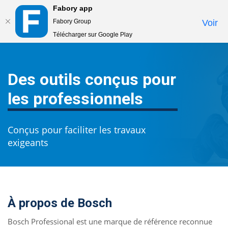
Fabory app
Togg
Fabory Group
Voir
navig
Télécharger sur Google Play
text.skipToContent
text.skipToNavigation
Des outils conçus pour
les professionnels
Conçus pour faciliter les travaux
exigeants
À propos de Bosch
Bosch Professional est une marque de référence reconnue