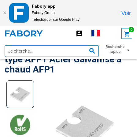
Fabory app
Voir
Fabory Group
Télécharger sur Google Play
text.skipToContent
text.skipToNavigation
0
LINDAPTER Cale de règlage
Recherche
rapide
type AFP1 Acier Galvanisé à
chaud AFP1