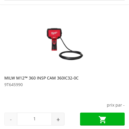
MILW M12™ 360 INSP CAM 360IC32-0C
9T645990
prix par
-
-
+