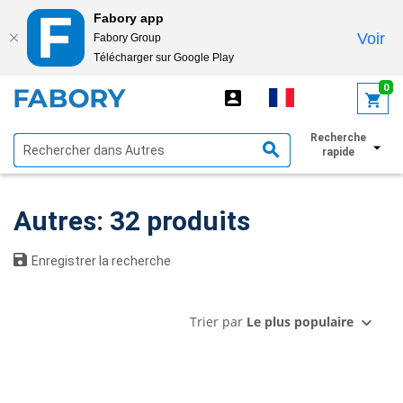
Fabory app
Voir
Fabory Group
Télécharger sur Google Play
text.skipToContent
text.skipToNavigation
0
Recherche
Afficher les filtres
rapide
Autres: 32 produits
Enregistrer la recherche
Trier par
Le plus populaire