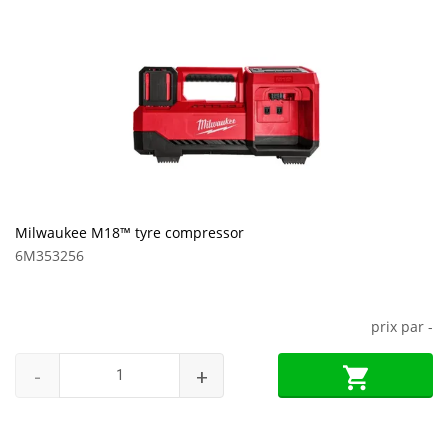
Milwaukee M18™ tyre compressor
6M353256
prix par
-
-
+