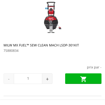
MILW MX FUEL™ SEW CLEAN MACH LSDP-301KIT
7S880834
prix par
-
-
+