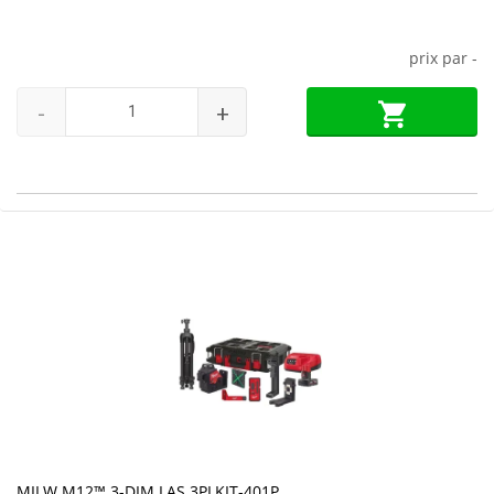
prix par
-
-
+
MILW M12™ 3-DIM LAS 3PLKIT-401P