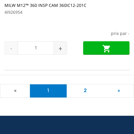
MILW M12™ 360 INSP CAM 360IC12-201C
4I926954
prix par
-
-
+
«
1
2
»