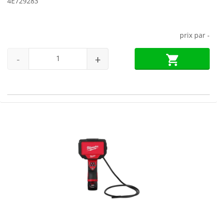
4E729283
prix par
-
-
+