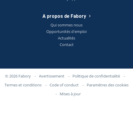
A propos de Fabory
Qui sommes nous
Opportunités d'emploi
Actualités
Contact
© 2026 Fabory
-
Avertissement
-
Politique de confidentialité
-
Termes et conditions
-
Code of conduct
-
Paramètres des cookies
-
Mises à jour