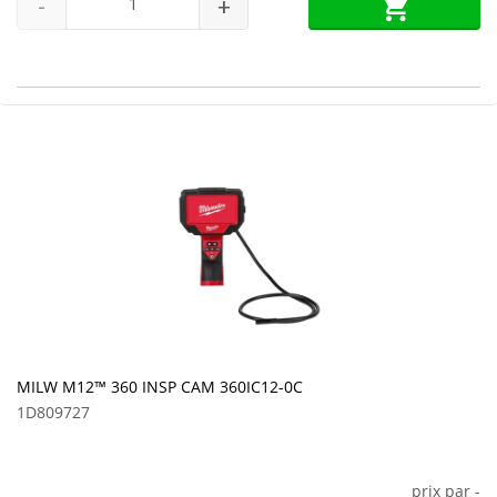
-
+
MILW M12™ 360 INSP CAM 360IC12-0C
1D809727
prix par
-