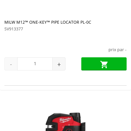
MILW M12™ ONE-KEY™ PIPE LOCATOR PL-0C
5V913377
prix par
-
-
+