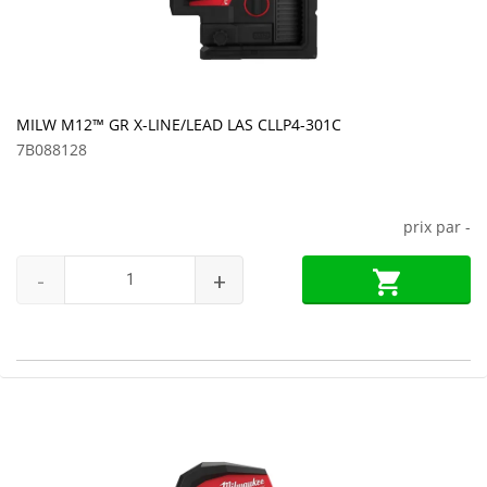
MILW M12™ GR X-LINE/LEAD LAS CLLP4-301C
7B088128
prix par
-
-
+