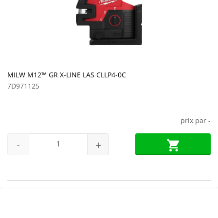
MILW M12™ GR X-LINE LAS CLLP4-0C
7D971125
prix par
-
-
+