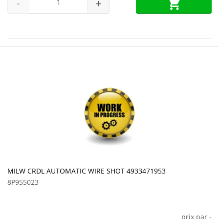
-
+
MILW CRDL AUTOMATIC WIRE SHOT 4933471953
8P955023
prix par
-