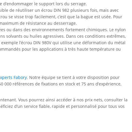
vite d’endommager le support lors du serrage.
sible de réutiliser un écrou DIN 982 plusieurs fois, mais avec
rou se visse trop facilement, c’est que la bague est usée. Pour
 le maximum de résistance au desserrage.
gées ou dans des environnements fortement chimiques. Le nylon
ins solvants ou huiles agressives. Dans ces conditions extrêmes,
ar exemple l’écrou DIN 980V qui utilise une déformation du métal
recommandés pour les applications à très haute température ou
experts Fabory
. Notre équipe se tient à votre disposition pour
50 000 références de fixations en stock et 75 ans d’expérience,
ntenant. Vous pourrez ainsi accéder à nos prix nets, consulter la
éficiez d’un service fiable, rapide et personnalisé pour tous vos