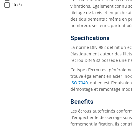
10
(5)
vibrations. Également connu so
filetage de la vis et empêche a
des équipements : même en prés
nombreux secteurs, partout où l
Specifications
La norme DIN 982 définit un éc
élastiquement autour des filets
l’écrou DIN 982 possède une h
Ce type d’écrou est généralemen
trouve également en acier inox
ISO 7040
, qui en est l’équival
démontage et remontage modér
Benefits
Les écrous autofreinés conforme
d’empêcher le desserrage sous 
fermement la fixation, ils cont