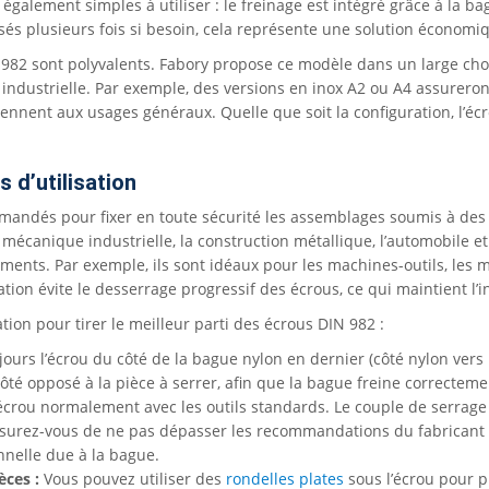
galement simples à utiliser : le freinage est intégré grâce à la bag
ilisés plusieurs fois si besoin, cela représente une solution écono
 982 sont polyvalents. Fabory propose ce modèle dans un large cho
industrielle. Par exemple, des versions en inox A2 ou A4 assureront
ennent aux usages généraux. Quelle que soit la configuration, l’écr
s d’utilisation
andés pour fixer en toute sécurité les assemblages soumis à des v
écanique industrielle, la construction métallique, l’automobile et 
ents. Par exemple, ils sont idéaux pour les machines-outils, les m
ation évite le desserrage progressif des écrous, ce qui maintient l’in
ation pour tirer le meilleur parti des écrous DIN 982 :
jours l’écrou du côté de la bague nylon en dernier (côté nylon vers
côté opposé à la pièce à serrer, afin que la bague freine correctemen
écrou normalement avec les outils standards. Le couple de serrage
surez-vous de ne pas dépasser les recommandations du fabricant de 
nnelle due à la bague.
èces :
Vous pouvez utiliser des
rondelles plates
sous l’écrou pour pr