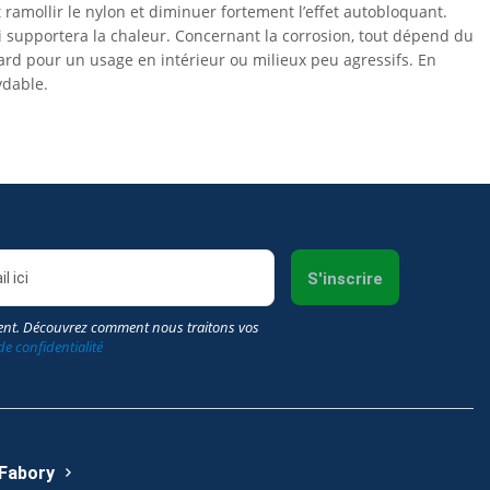
t ramollir le nylon et diminuer fortement l’effet autobloquant.
ui supportera la chaleur. Concernant la corrosion, tout dépend du
dard pour un usage en intérieur ou milieux peu agressifs. En
ydable.
S'inscrire
nt. Découvrez comment nous traitons vos
de confidentialité
 Fabory