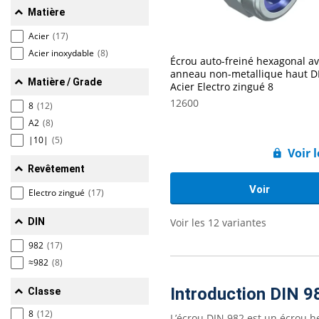
Matière
Acier
(17)
Acier inoxydable
(8)
Écrou auto-freiné hexagonal a
anneau non-metallique haut D
Matière / Grade
Acier Electro zingué 8
12600
8
(12)
A2
(8)
|10|
(5)
Voir l
Revêtement
Voir
Electro zingué
(17)
DIN
Voir les 12 variantes
982
(17)
≈982
(8)
Introduction DIN 9
Classe
8
(12)
L’écrou DIN 982 est un écrou 