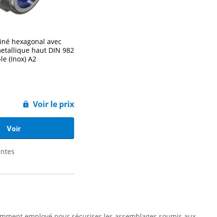
einé hexagonal avec
tallique haut DIN 982
le (Inox) A2
Voir le prix
Voir
antes
uramment employé pour sécuriser les assemblages soumis aux