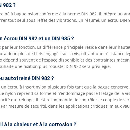
N 982 ?
einé à bague nylon conforme à la norme DIN 982. Il intègre un annea
rer tout seul sous l’effet des vibrations. En résumé, un écrou DIN
n écrou DIN 982 et un DIN 985 ?
 par leur fonction. La différence principale réside dans leur haute
ura donc plus de filets engagés sur la vis, offrant une résistance
ux dépend souvent de l’espace disponible et des contraintes mécani
uhaite une fixation plus robuste, DIN 982 sera privilégié.
ou autofreiné DIN 982 ?
ser un écrou à insert nylon plusieurs fois tant que la bague conserve
e nylon reprend sa forme et n’endommage pas le filetage de la vis,
acité du freinage. Il est recommandé de contrôler le couple de serr
r. Par mesure de sécurité, dans les applications critiques, mieux va
l à la chaleur et à la corrosion ?