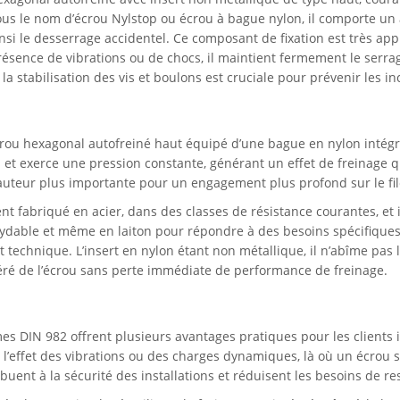
us le nom d’écrou Nylstop ou écrou à bague nylon, il comporte un
insi le desserrage accidentel. Ce composant de fixation est très appr
ence de vibrations ou de chocs, il maintient fermement le serrage
a stabilisation des vis et boulons est cruciale pour prévenir les in
rou hexagonal autofreiné haut équipé d’une bague en nylon intégrée
 et exerce une pression constante, générant un effet de freinage qui
auteur plus importante pour un engagement plus profond sur le fil
t fabriqué en acier, dans des classes de résistance courantes, et i
ydable et même en laiton pour répondre à des besoins spécifiques
ent technique. L’insert en nylon étant non métallique, il n’abîme pas
é de l’écrou sans perte immédiate de performance de freinage.
s DIN 982 offrent plusieurs avantages pratiques pour les clients i
l’effet des vibrations ou des charges dynamiques, là où un écrou
ribuent à la sécurité des installations et réduisent les besoins de