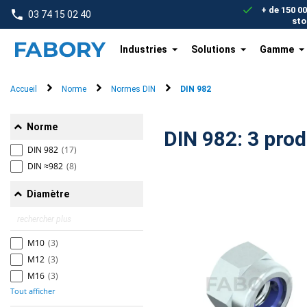
text.skipToContent
text.skipToNavigation
+ de 150 0
03 74 15 02 40
sto
Industries
Solutions
Gamme
Accueil
Norme
Normes DIN
DIN 982
Norme
DIN 982: 3 
DIN 982
(17)
DIN ≈982
(8)
Diamètre
M10
(3)
M12
(3)
M16
(3)
Tout afficher