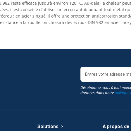
N 982 reste efficace jusqu’à environ 120 °C. Au-delà, la chaleur peu
ées, il est conseillé d’utiliser un écrou autobloquant tout métal q
écrou : en acier zingué, il offre une protection anticorrosion stan
sistance à la rouille, on choisira des écrous DIN 982 en acier inox
Désabonnez-vous à tout mome
données dans notre
politique 
Solutions
A propos de