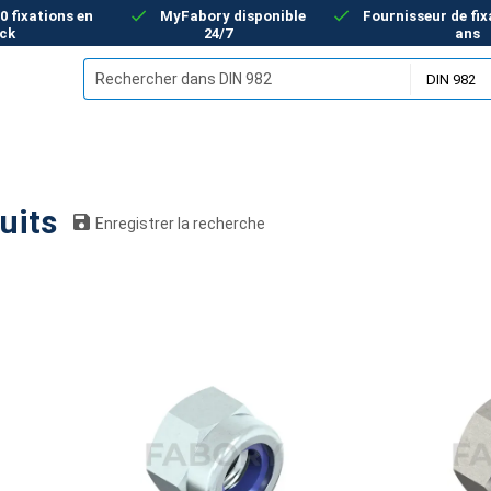
00 fixations en
MyFabory disponible
Fournisseur de fix
ck
24/7
ans
produits
Enregistrer la recherche