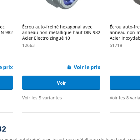
vec
Écrou auto-freiné hexagonal avec
Écrou auto-fr
IN 982
anneau non-metallique haut DIN 982
anneau non-me
Acier Electro zingué 10
Acier inoxydab
12663
51718
e prix
Voir le prix
Voir
Voir les 5 variantes
Voir les 8 vari
82
hexagonal autofreiné avec insert non métallique de type haut, co