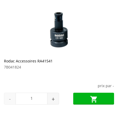
Rodac Accessoires RA41541
7B041824
prix par
-
-
+