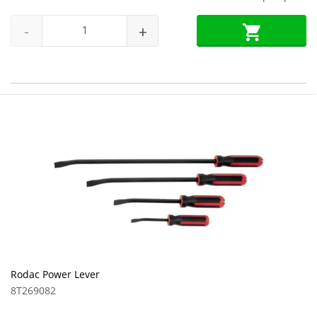
-
+
Rodac Power Lever
8T269082