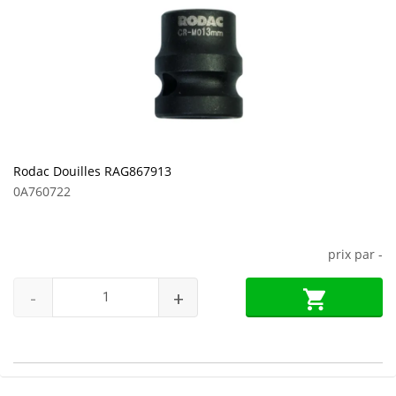
Rodac Douilles RAG867913
0A760722
prix par
-
-
+