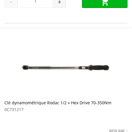
-
+
Clé dynamométrique Rodac 1/2 » Hex Drive 70-350Nm
0C731217
prix par
-