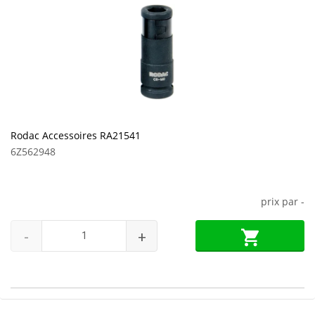
Rodac Accessoires RA21541
6Z562948
prix par
-
-
+