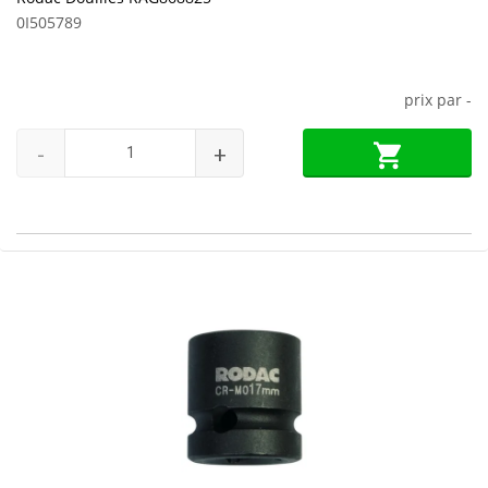
0I505789
prix par
-
-
+