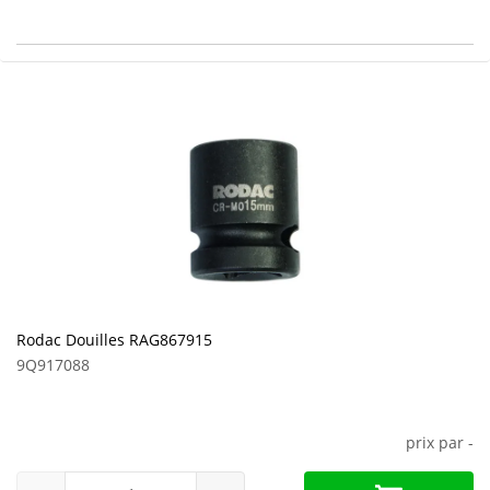
Rodac Douilles RAG867915
9Q917088
prix par
-