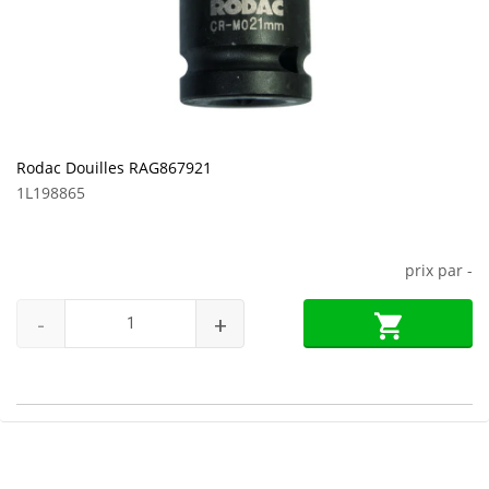
Rodac Douilles RAG867921
1L198865
prix par
-
-
+