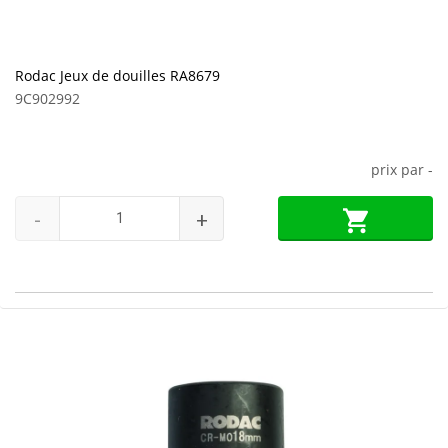
Rodac Jeux de douilles RA8679
9C902992
prix par
-
-
+