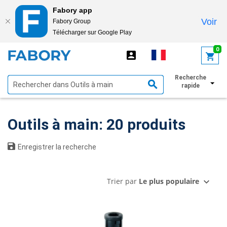
Fabory app
Voir
Fabory Group
Télécharger sur Google Play
text.skipToContent
text.skipToNavigation
0
Recherche
Afficher les filtres
rapide
Outils à main: 20 produits
Enregistrer la recherche
Trier par
Le plus populaire