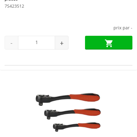
7S423512
prix par
-
-
+