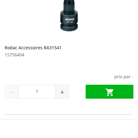
Rodac Accessoires RA31541
1S756404
prix par
-
-
+