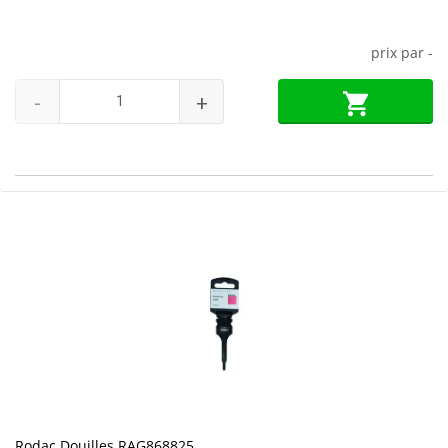
prix par
-
-
+
Rodac Douilles RAG868825