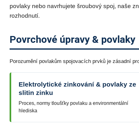
povlaky nebo navrhujete šroubový spoj, naše z
rozhodnutí.
Povrchové úpravy & povlaky
Porozumění povlakům spojovacích prvků je zásadní pro o
Elektrolytické zinkování & povlaky ze
slitin zinku
Proces, normy tloušťky povlaku a environmentální
hlediska