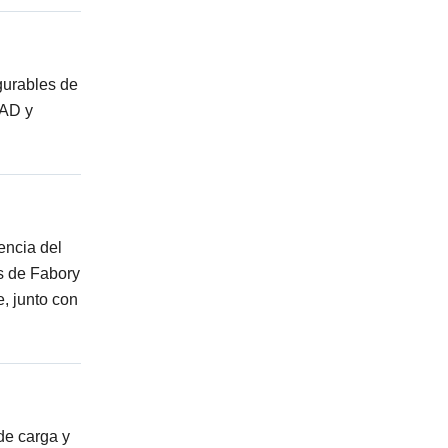
gurables de
CAD y
encia del
as de Fabory
e, junto con
 de carga y