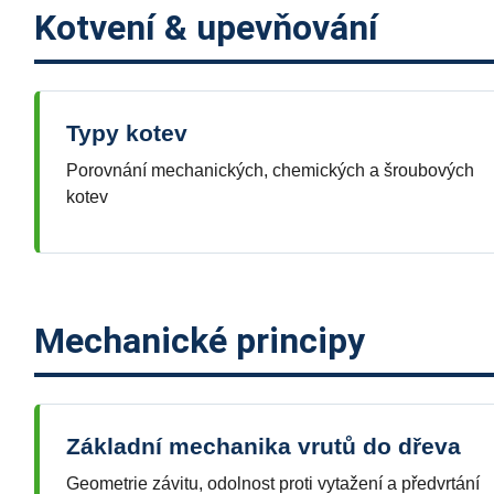
Kotvení & upevňování
Typy kotev
Porovnání mechanických, chemických a šroubových
kotev
Mechanické principy
Základní mechanika vrutů do dřeva
Geometrie závitu, odolnost proti vytažení a předvrtání