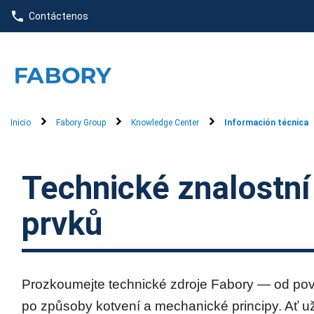
text.skipToContent
text.skipToNavigation
Contáctenos
Inicio
Fabory Group
Knowledge Center
Información técnica
Technické znalostní
prvků
Prozkoumejte technické zdroje Fabory — od povr
po způsoby kotvení a mechanické principy. Ať u