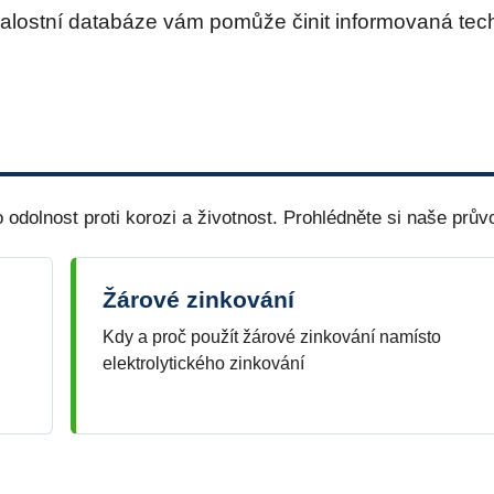
nalostní databáze vám pomůže činit informovaná tec
dolnost proti korozi a životnost. Prohlédněte si naše prův
Žárové zinkování
Kdy a proč použít žárové zinkování namísto
elektrolytického zinkování