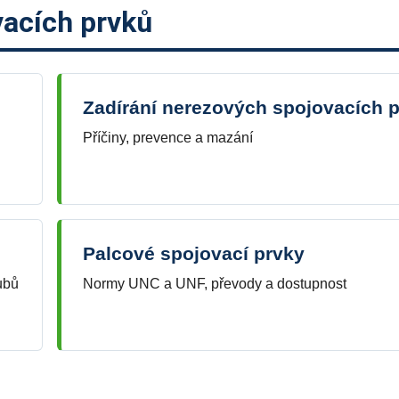
vacích prvků
Zadírání nerezových spojovacích 
Příčiny, prevence a mazání
Palcové spojovací prvky
ubů
Normy UNC a UNF, převody a dostupnost