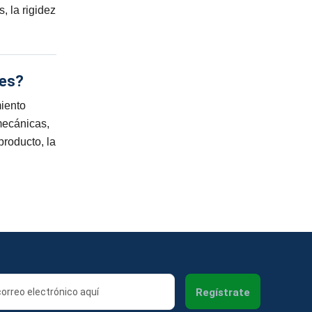
, la rigidez
les?
miento
mecánicas,
producto, la
Regístrate