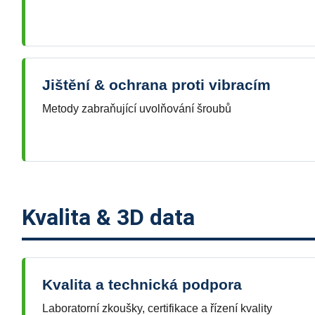
Jištění & ochrana proti vibracím
Metody zabraňující uvolňování šroubů
Kvalita & 3D data
Kvalita a technická podpora
Laboratorní zkoušky, certifikace a řízení kvality