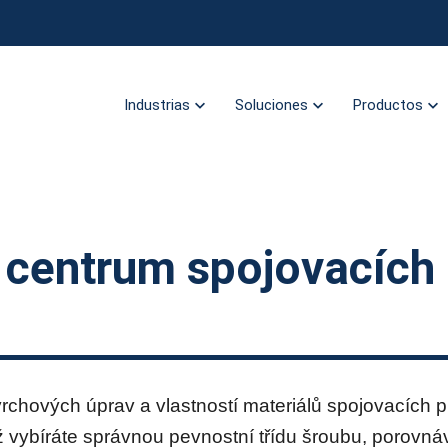
Industrias
Soluciones
Productos
 centrum spojovacích
chových úprav a vlastností materiálů spojovacích p
ž vybíráte správnou pevnostní třídu šroubu, porovná