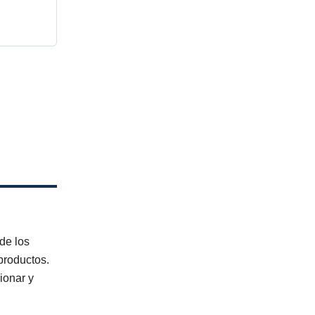
de los
productos.
ionar y