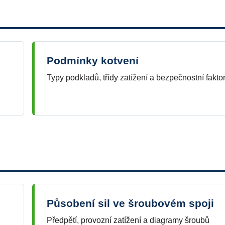
Podmínky kotvení
Typy podkladů, třídy zatížení a bezpečnostní fakto
Působení sil ve šroubovém spoji
Předpětí, provozní zatížení a diagramy šroubů