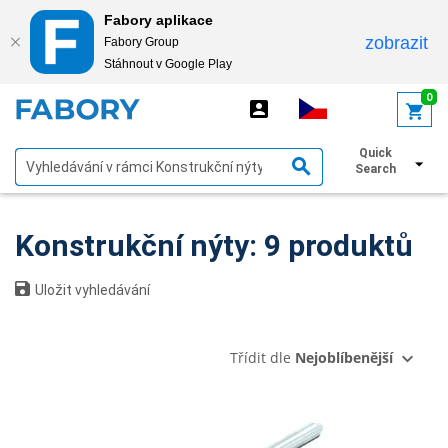
Fabory aplikace
zobrazit
Fabory Group
Stáhnout v Google Play
text.skipToContent
text.skipToNavigation
0
Quick
Zobrazit filtry
Search
Konstrukční nýty: 9 produktů
Uložit vyhledávání
Třídit dle
Nejoblíbenější