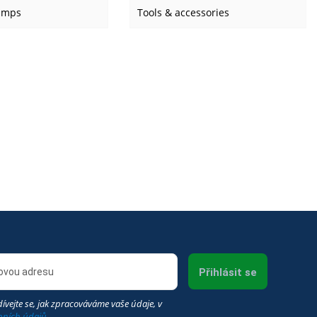
amps
Tools & accessories
Přihlásit se
ívejte se, jak zpracováváme vaše údaje, v
bních údajů