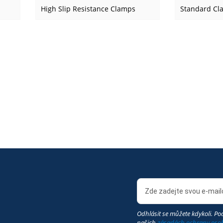
High Slip Resistance Clamps
Standard Cl
Odhlásit se můžete kdykoli. Pod
našich
zásadách ochrany oso