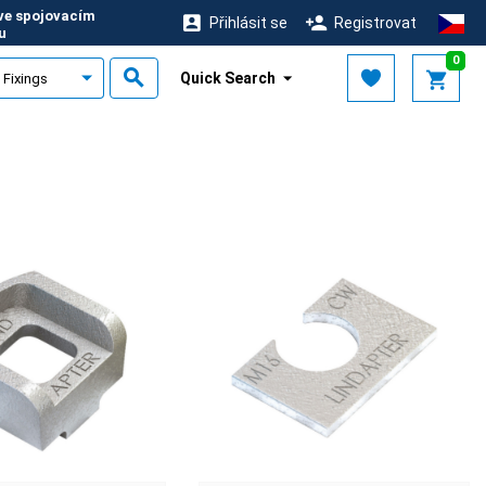
 ve spojovacím
Přihlásit se
Registrovat
u
0
Quick Search