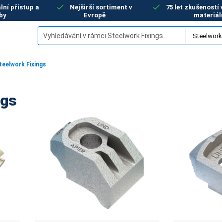
lní přístup a
Nejširší sortiment v
75 let zkušeností
by
Evropě
materiál
ch nosníků
teelwork Fixings
ngs