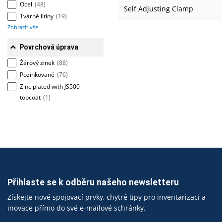
Ocel
(48)
Self Adjusting Clamp
Tvárné litiny
(19)
Zobrazit vše
Povrchová úprava
Žárový zinek
(88)
Pozinkované
(76)
Zinc plated with JS500
topcoat
(1)
Přihlaste se k odběru našeho newsletteru
Získejte nové spojovací prvky, chytré tipy pro inventarizaci a
inovace přímo do své e-mailové schránky.