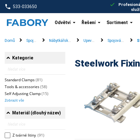
text.skipToContent
text.skipToNavigation
Profesioná
533-033650
služ
Odvětví
Řešení
Sortiment
Domů
Spojovací materiál
Nábytkářský a bezpečnostní materiál
Upevňovací systémy
Spojování ocelový
S
Kategorie
Steelwork Fixi
Standard Clamps
(81)
Tools & accessories
(58)
Self Adjusting Clamp
(15)
Zobrazit vše
Materiál (dlouhý název)
Z tvárné litiny
(91)