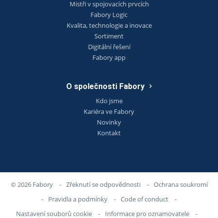
Mistři v spojovacích prvcích
Fabory Logic
Kvalita, technologie a inovace
Sortiment
Digitální řešení
Fabory app
O společnosti Fabory
Kdo jsme
Kariéra ve Fabory
Novinky
Kontakt
© 2026 Fabory
-
Zřeknutí se odpovědnosti
-
Ochrana soukromí
-
Pravidla a podmínky
-
Code of conduct
-
Nastavení souborů cookie
-
Informace pro oznamovatele
-