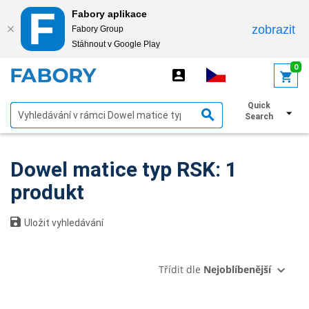
Fabory aplikace
zobrazit
Fabory Group
Stáhnout v Google Play
text.skipToContent
text.skipToNavigation
0
Quick
Zobrazit filtry
Search
Dowel matice typ RSK: 1
produkt
Uložit vyhledávání
Třídit dle
Nejoblíbenější