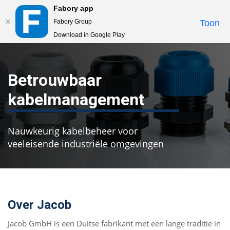
Fabory app
Togg
Fabory Group
Toon
navig
Download in Google Play
text.skipToContent
text.skipToNavigation
Betrouwbaar
kabelmanagement
Nauwkeurig kabelbeheer voor
veeleisende industriële omgevingen
Over Jacob
Jacob GmbH is een Duitse fabrikant met een lange traditie in