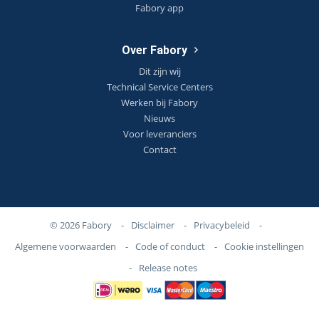
Fabory app
Over Fabory
Dit zijn wij
Technical Service Centers
Werken bij Fabory
Nieuws
Voor leveranciers
Contact
© 2026 Fabory
-
Disclaimer
-
Privacybeleid
-
Algemene voorwaarden
-
Code of conduct
-
Cookie instellingen
-
Release notes