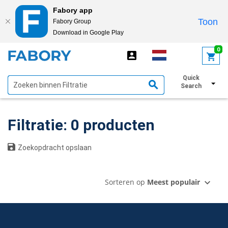
Fabory app
Toon
Fabory Group
Download in Google Play
text.skipToContent
text.skipToNavigation
0
Quick
Toon filters
Search
Filtratie: 0 producten
Zoekopdracht opslaan
Sorteren op
Meest populair