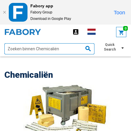
Fabory app
Toon
Fabory Group
Download in Google Play
text.skipToContent
text.skipToNavigation
0
Quick
Toon filters
Search
Chemicaliën