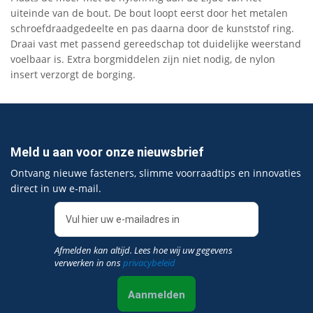
uiteinde van de bout. De bout loopt eerst door het metalen
schroefdraadgedeelte en pas daarna door de kunststof ring.
Draai vast met passend gereedschap tot duidelijke weerstand
voelbaar is. Extra borgmiddelen zijn niet nodig, de nylon
insert verzorgt de borging.
Meld u aan voor onze nieuwsbrief
Ontvang nieuwe fasteners, slimme voorraadtips en innovaties
direct in uw e‑mail.
Afmelden kan altijd. Lees hoe wij uw gegevens
verwerken in ons
privacybeleid
Aanmelden