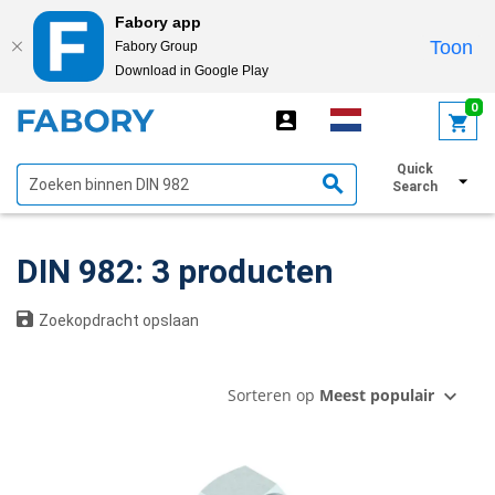
Fabory app
Toon
Fabory Group
Download in Google Play
text.skipToContent
text.skipToNavigation
0
Quick
Toon filters
Search
DIN 982: 3 producten
Zoekopdracht opslaan
Sorteren op
Meest populair