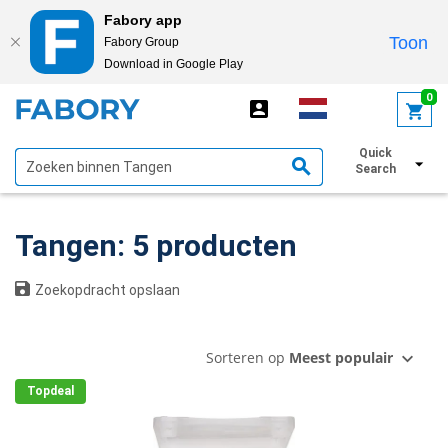
Fabory app
Toon
Fabory Group
Download in Google Play
text.skipToContent
text.skipToNavigation
0
Quick
Toon filters
Search
Tangen: 5 producten
Zoekopdracht opslaan
Sorteren op
Meest populair
Topdeal