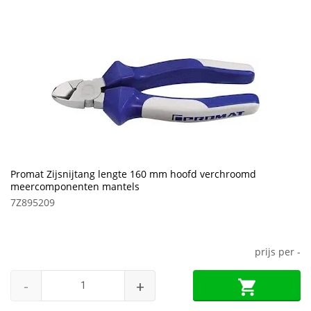
Promat Zijsnijtang lengte 160 mm hoofd verchroomd
meercomponenten mantels
7Z895209
prijs per
-
-
+