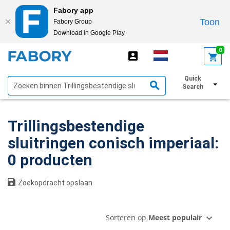
Fabory app
Toon
Fabory Group
Download in Google Play
text.skipToContent
text.skipToNavigation
0
Quick
Toon filters
Search
Trillingsbestendige
sluitringen conisch imperiaal:
0 producten
Zoekopdracht opslaan
Sorteren op
Meest populair