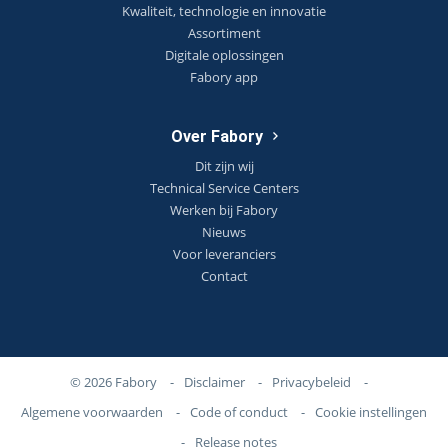
Kwaliteit, technologie en innovatie
Assortiment
Digitale oplossingen
Fabory app
Over Fabory
Dit zijn wij
Technical Service Centers
Werken bij Fabory
Nieuws
Voor leveranciers
Contact
© 2026 Fabory
-
Disclaimer
-
Privacybeleid
-
Algemene voorwaarden
-
Code of conduct
-
Cookie instellingen
-
Release notes