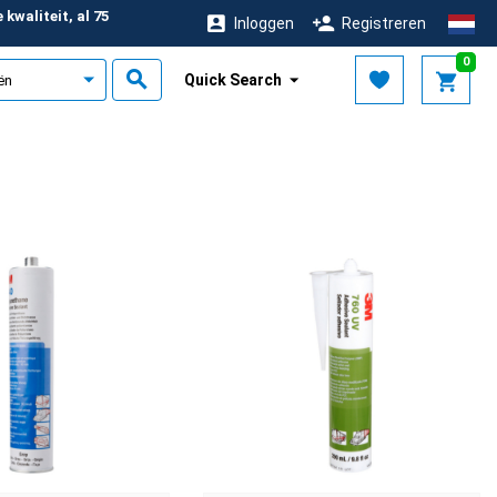
kwaliteit, al 75
Inloggen
Registreren
r
0
Quick Search