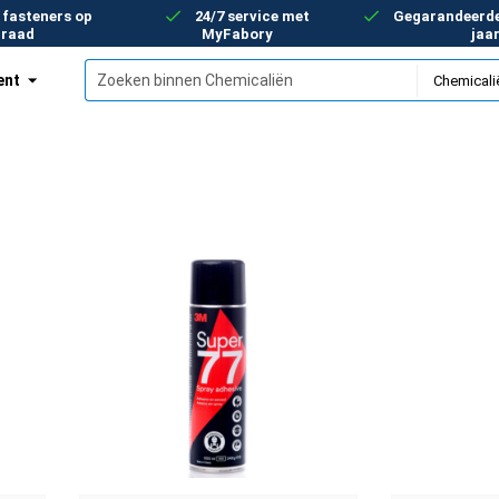
 fasteners op
24/7 service met
Gegarandeerde 
rraad
MyFabory
jaa
ent