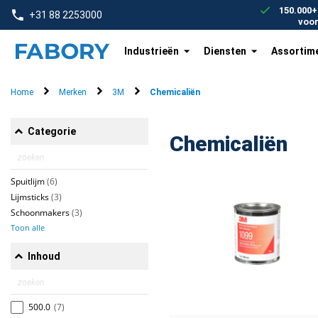
text.skipToContent
text.skipToNavigation
150.000+
+31 88 2253000
voo
Industrieën
Diensten
Assortim
Home
Merken
3M
Chemicaliën
Categorie
Chemicaliën
Spuitlijm
(6)
Lijmsticks
(3)
Schoonmakers
(3)
Toon alle
Inhoud
500.0
(7)