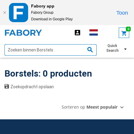
Fabory app
Toon
Fabory Group
Download in Google Play
text.skipToContent
text.skipToNavigation
0
Quick
Toon filters
Search
Borstels: 0 producten
Zoekopdracht opslaan
Sorteren op
Meest populair