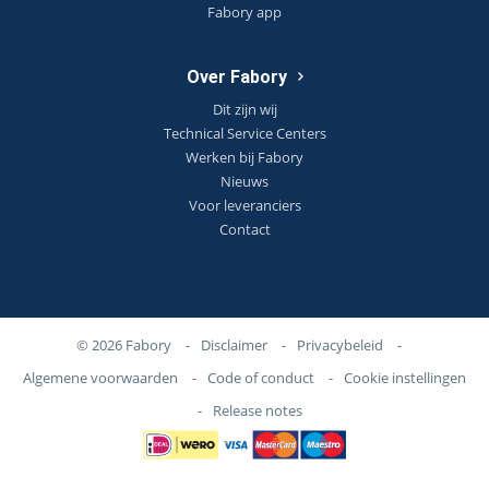
Fabory app
Over Fabory
Dit zijn wij
Technical Service Centers
Werken bij Fabory
Nieuws
Voor leveranciers
Contact
© 2026 Fabory
-
Disclaimer
-
Privacybeleid
-
Algemene voorwaarden
-
Code of conduct
-
Cookie instellingen
-
Release notes