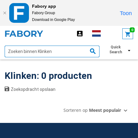
Fabory app
Toon
Fabory Group
Download in Google Play
text.skipToContent
text.skipToNavigation
0
Quick
Toon filters
Search
Klinken: 0 producten
Zoekopdracht opslaan
Sorteren op
Meest populair