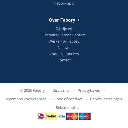
Fabory app
Over Fabory
Dit zijn wij
Technical Service Centers
Werken bij Fabory
Nieuws
Voor leveranciers
Contact
© 2026 Fabory
-
Disclaimer
-
Privacybeleid
-
Algemene voorwaarden
-
Code of conduct
-
Cookie instellingen
-
Release notes