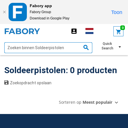
Fabory app
Toon
Fabory Group
Download in Google Play
text.skipToContent
text.skipToNavigation
0
Quick
Toon filters
Search
Soldeerpistolen: 0 producten
Zoekopdracht opslaan
Sorteren op
Meest populair