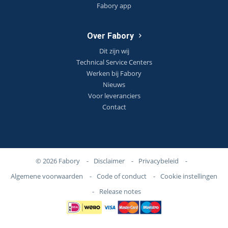
Fabory app
Over Fabory
Dit zijn wij
Technical Service Centers
Werken bij Fabory
Nieuws
Voor leveranciers
Contact
© 2026 Fabory
-
Disclaimer
-
Privacybeleid
-
Algemene voorwaarden
-
Code of conduct
-
Cookie instellingen
-
Release notes