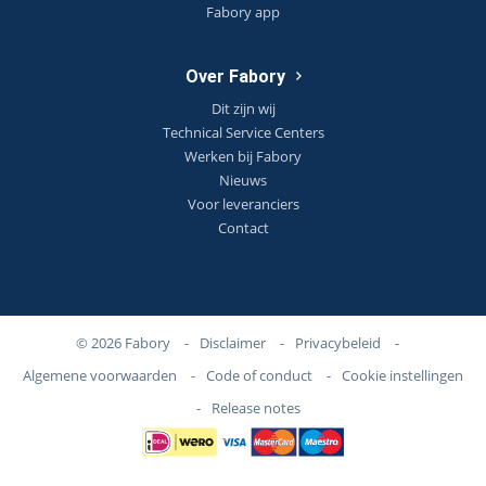
Fabory app
Over Fabory
Dit zijn wij
Technical Service Centers
Werken bij Fabory
Nieuws
Voor leveranciers
Contact
© 2026 Fabory
-
Disclaimer
-
Privacybeleid
-
Algemene voorwaarden
-
Code of conduct
-
Cookie instellingen
-
Release notes