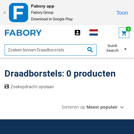
Fabory app
Toon
Fabory Group
Download in Google Play
text.skipToContent
text.skipToNavigation
0
Quick
Toon filters
Search
Draadborstels: 0 producten
Zoekopdracht opslaan
Sorteren op
Meest populair