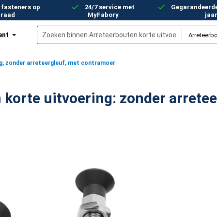
 fasteners op
24/7 service met
Gegarandeerde 
rraad
MyFabory
jaa
ent
enten
g, zonder arreteergleuf, met contramoer
Arreteerbouten korte uitvoeri