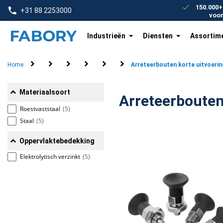
text.skipToContent
text.skipToNavigation
150.000+
+31 88 2253000
voo
Industrieën
Diensten
Assortim
Home
Bevestigingsartikelen
Machine onderdelen
Verende drukstukken, arreteerbouten, vergrendelelem
Arreteerbouten
Arreteerbouten, korte uitvoering
Arreteerbouten korte uitvoerin
Materiaalsoort
Roestvaststaal
(5)
Staal
(5)
Oppervlaktebedekking
Elektrolytisch verzinkt
(5)