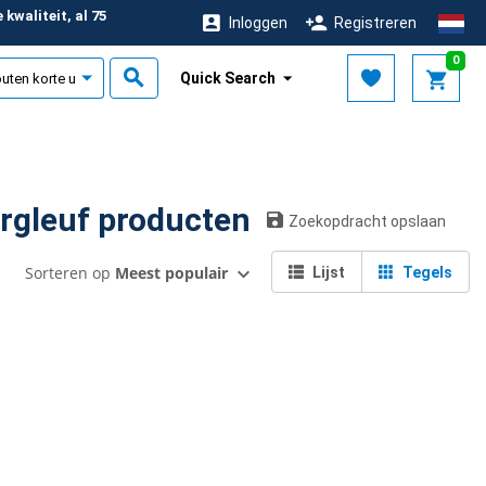
kwaliteit, al 75
Inloggen
Registreren
r
0
Quick Search
ng: zonder arreteergleuf producten
Zoekopdracht opslaan
Sorteren op
Meest populair
Lijst
Tegels