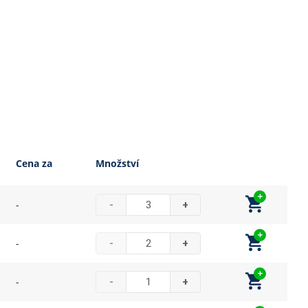
Cena za
Množství
-
-
+
-
-
+
-
-
+