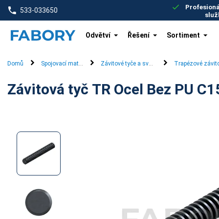
text.skipToContent
text.skipToNavigation
Profesioná
533-033650
služ
Odvětví
Řešení
Sortiment
Domů
Spojovací materiál
Závitové tyče a svorníky
Trapézové závito
Závitová tyč TR Ocel Bez PU C15