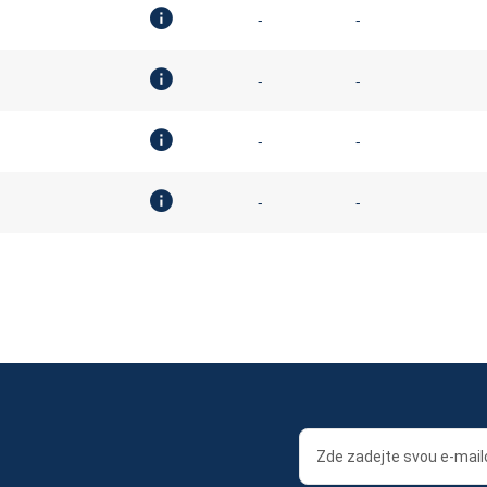
-
-
-
-
-
-
-
-