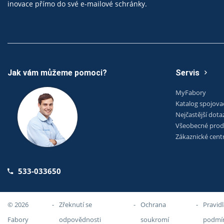
inovace přímo do své e-mailové schránky.
Jak vám můžeme pomoci?
Servis
MyFabory
Katalog spojova
Nejčastější dota
Všeobecné prod
Zákaznické cen
533-033650
© 2026
-
Zřeknutí se
-
Ochrana
-
Pravidl
Fabory
odpovědnosti
soukromí
podmí