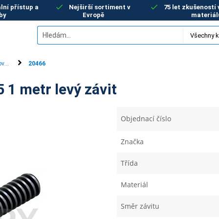
lní přístup a
Nejširší sortiment v
75 let zkušeností
by
Evropě
materiál
vé tyče
20466
 1 metr levý závit
Objednací číslo
Značka
Třída
Materiál
Směr závitu