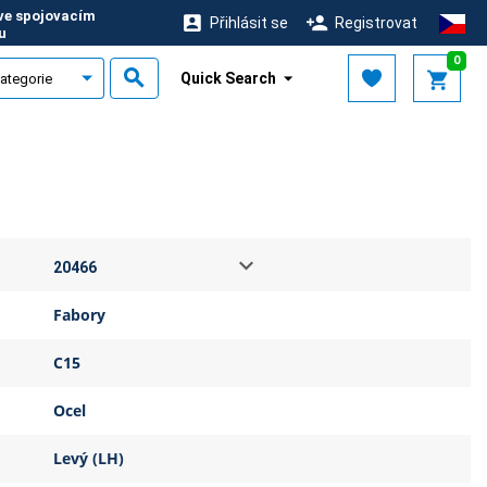
 ve spojovacím
Přihlásit se
Registrovat
u
0
Quick Search
Fabory
C15
Ocel
Levý (LH)