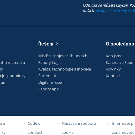
Odhlásit se můžete kdykoli. Pod
našich
zásadách ochrany oso
Řešení
O společnost
Mistři v spojovacích prvcích
Kdo jsme
cího materiálu
Fabory Logic
Kariéra ve Fabo
zy
Kvalita, technologie a inovace
Novinky
ejní podmínky
Sortiment
Kontakt
trum
Digitální řešení
Fabory app
a a
-
Code of
-
Nastavení souborů
-
Informace p
nky
conduct
cookie
oznamovate