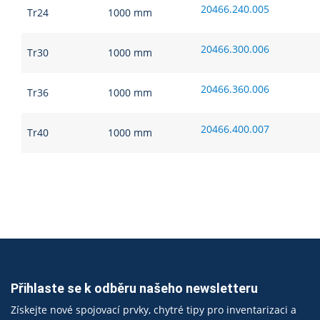
20466.240.005
Tr24
1000 mm
20466.300.006
Tr30
1000 mm
20466.360.006
Tr36
1000 mm
20466.400.007
Tr40
1000 mm
Přihlaste se k odběru našeho newsletteru
Získejte nové spojovací prvky, chytré tipy pro inventarizaci a