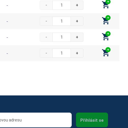
-
-
+
-
-
+
-
-
+
-
-
+
Přihlásit se