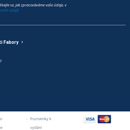
ívejte se, jak zpracováváme vaše údaje, v
bních údajů
i Fabory
ry
ro
-
Poznámky k
le
vydání