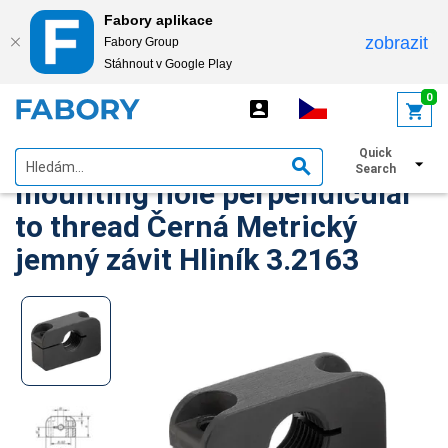
Fabory aplikace
zobrazit
Fabory Group
Stáhnout v Google Play
text.skipToContent
text.skipToNavigation
0
KIPP Mounting brackets, with
Quick
Search
mounting hole perpendicular
to thread Černá Metrický
jemný závit Hliník 3.2163