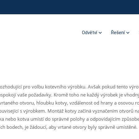
Odvětví
Řešení
 rozhodující pro volbu kotevního výrobku. Avšak pokud tento výr
okojí vaše požadavky. Kromě toho ne každý výrobek je vhodn
rtaného otvoru, hloubku kotvy, vzdálenost od hrany a osovou ro
související s výrobkem. Montáž kotvy začíná vyznačením otvorů n
nka nebo kotva umístí do správné polohy a odpovídajícím způso
ích bodech, je žádoucí, aby vrtané otvory byly správně umístěné.