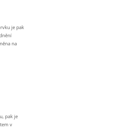
rvku je pak
adnění
vněna na
, pak je
item v