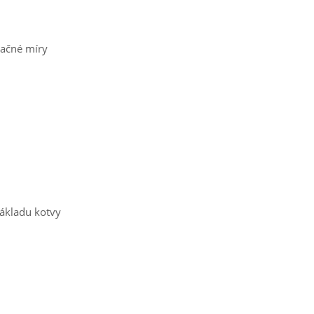
načné míry
základu kotvy