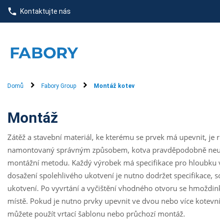
text.skipToContent
text.skipToNavigation
Kontaktujte nás
Domů
Fabory Group
Montáž kotev
Montáž
Zátěž a stavební materiál, ke kterému se prvek má upevnit, je
namontovaný správným způsobem, kotva pravděpodobně neusp
montážní metodu. Každý výrobek má specifikace pro hloubku v
dosažení spolehlivého ukotvení je nutno dodržet specifikace, 
ukotvení. Po vyvrtání a vyčištění vhodného otvoru se hmoždi
místě. Pokud je nutno prvky upevnit ve dvou nebo více kotevn
můžete použít vrtací šablonu nebo průchozí montáž.