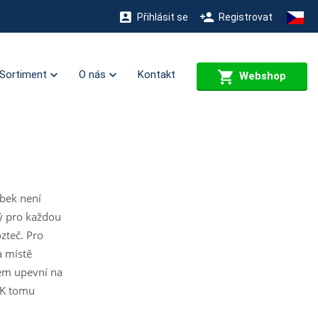
Přihlásit se
Registrovat
Sortiment
O nás
Kontakt
Webshop
obek není
ý pro každou
zteč. Pro
a místě
bem upevní na
 K tomu