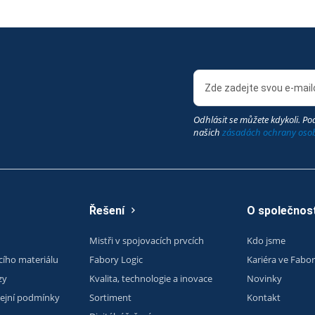
Odhlásit se můžete kdykoli. Pod
našich
zásadách ochrany oso
Řešení
O společnost
Mistři v spojovacích prvcích
Kdo jsme
cího materiálu
Fabory Logic
Kariéra ve Fabo
zy
Kvalita, technologie a inovace
Novinky
ejní podmínky
Sortiment
Kontakt