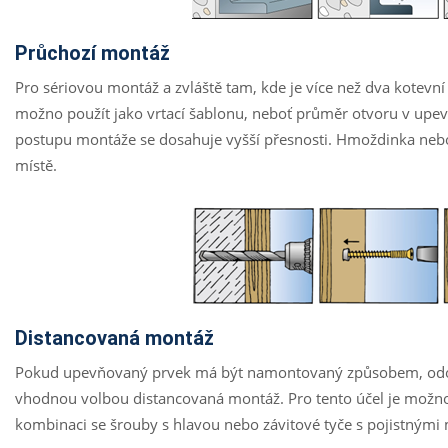
Průchozí montáž
Pro sériovou montáž a zvláště tam, kde je více než dva kotevn
možno použít jako vrtací šablonu, neboť průměr otvoru v upe
postupu montáže se dosahuje vyšší přesnosti. Hmoždinka nebo
místě.
Distancovaná montáž
Pokud upevňovaný prvek má být namontovaný způsobem, odolným
vhodnou volbou distancovaná montáž. Pro tento účel je možno
kombinaci se šrouby s hlavou nebo závitové tyče s pojistnými