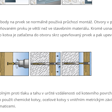
í body na prvek se normálně používá průchozí montáž. Otvory v p
vňovaném prvku je větší než ve stavebním materiálu. Kromě usn
 kotva je zatlačena do otvoru skrz upevňovaný prvek a pak upe
 proti tlaku a tahu v určité vzdálenosti od kotevního povrchu
 použít chemické kotvy, ocelové kotvy s vnitřním metrickým záv
 maticemi.