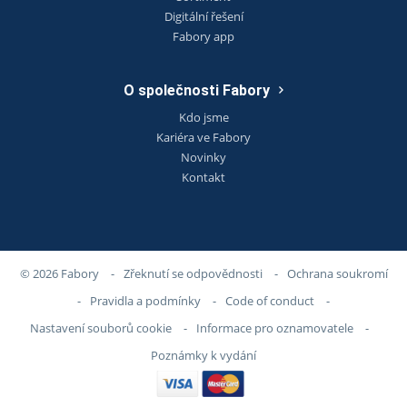
Digitální řešení
Fabory app
O společnosti Fabory
Kdo jsme
Kariéra ve Fabory
Novinky
Kontakt
© 2026 Fabory
-
Zřeknutí se odpovědnosti
-
Ochrana soukromí
-
Pravidla a podmínky
-
Code of conduct
-
Nastavení souborů cookie
-
Informace pro oznamovatele
-
Poznámky k vydání