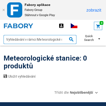
Fabory aplikace
zobrazit
Fabory Group
Stáhnout v Google Play
text.skipToContent
text.skipToNavigation
0
Quick
Zobrazit filtry
Search
Meteorologické stanice: 0
produktů
Uložit vyhledávání
Třídit dle
Nejoblíbenější