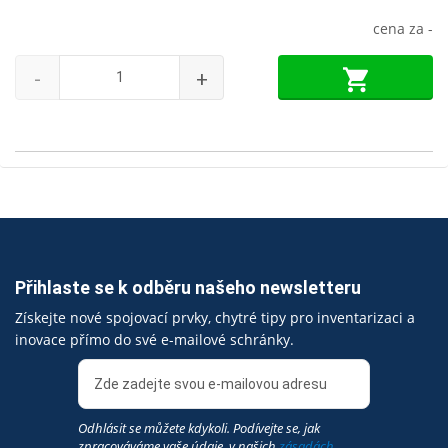
cena za
-
-
+
Přihlaste se k odběru našeho newsletteru
Získejte nové spojovací prvky, chytré tipy pro inventarizaci a
inovace přímo do své e-mailové schránky.
Odhlásit se můžete kdykoli. Podívejte se, jak
zpracováváme vaše údaje, v našich
zásadách