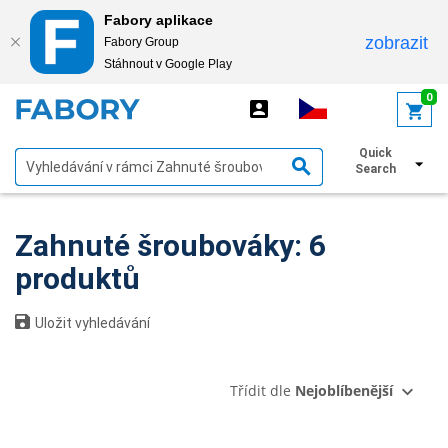
Fabory aplikace
zobrazit
Fabory Group
Stáhnout v Google Play
text.skipToContent
text.skipToNavigation
0
Quick
Zobrazit filtry
Search
Zahnuté šroubováky: 6
produktů
Uložit vyhledávání
Třídit dle
Nejoblíbenější